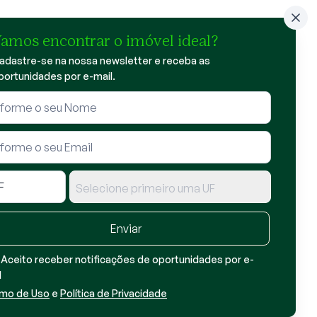
amos encontrar o imóvel ideal?
adastre-se na nossa newsletter e receba as
portunidades por e-mail.
Selecione primeiro uma UF
Enviar
Aceito receber notificações de oportunidades por e-
l
mo de Uso
e
Política de Privacidade