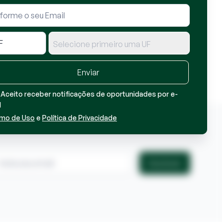
Selecione primeiro uma UF
Enviar
Aceito receber notificações de oportunidades por e-
l
mo de Uso
e
Política de Privacidade
Inscrever