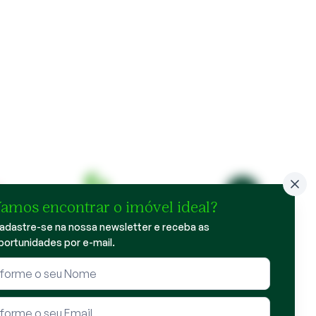
amos encontrar o imóvel ideal?
6
3
adastre-se na nossa newsletter e receba as
portunidades por e-mail.