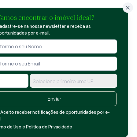
amos encontrar o imóvel ideal?
adastre-se na nossa newsletter e receba as
portunidades por e-mail.
Venda Direta
Selecione primeiro uma UF
Enviar
Aceito receber notificações de oportunidades por e-
l
mo de Uso
e
Política de Privacidade
Loja / Sala Comercial