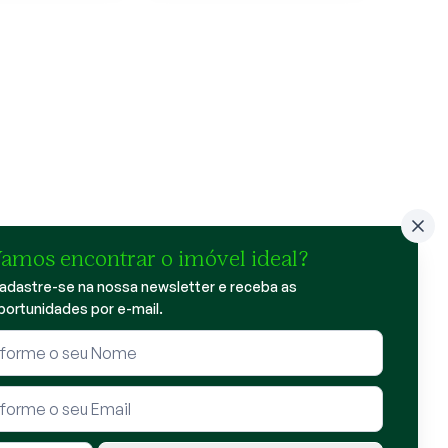
amos encontrar o imóvel ideal?
adastre-se na nossa newsletter e receba as
portunidades por e-mail.
5
4