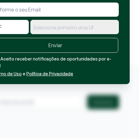
Selecione primeiro uma UF
Enviar
Aceito receber notificações de oportunidades por e-
l
mo de Uso
e
Política de Privacidade
Inscrever