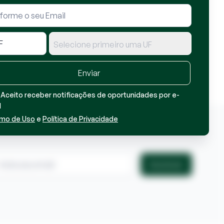
Selecione primeiro uma UF
Enviar
Aceito receber notificações de oportunidades por e-
l
mo de Uso
e
Política de Privacidade
Inscrever