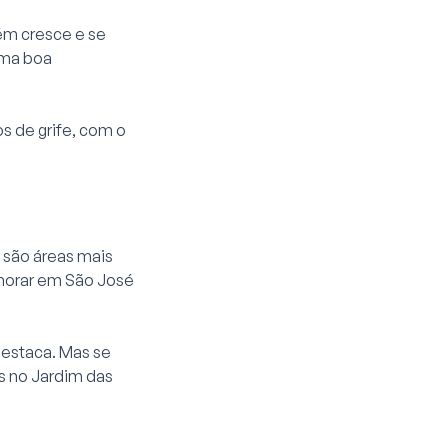
bém cresce e se
uma boa
s de grife, com o
 são áreas mais
 morar em São José
destaca. Mas se
s no Jardim das