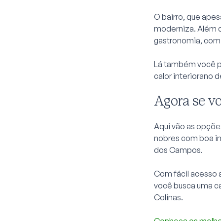
O bairro, que apes
moderniza. Além d
gastronomia, com b
Lá também você po
calor interiorano
Agora se vo
Aqui vão as opçõe
nobres com boa in
dos Campos.
Com fácil acesso a
você busca uma c
Colinas.