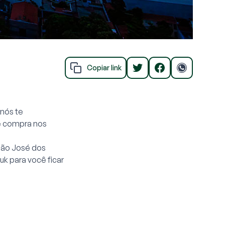
Copiar link
nós te
e compra nos
São José dos
Zuk para você ficar