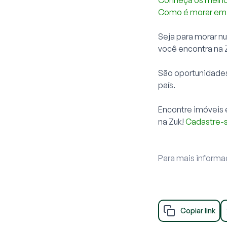
Conheça os melhor
Como é morar em So
Seja para morar nu
você encontra na 
São oportunidades
país.
Encontre imóveis 
na Zuk!
Cadastre-
Para mais informaç
Copiar link