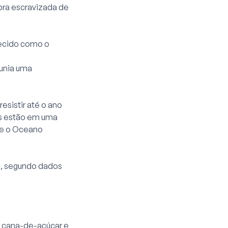
bra escravizada de
hecido como o
eunia uma
esistir até o ano
as estão em uma
e e o Oceano
s, segundo dados
e cana-de-açúcar e