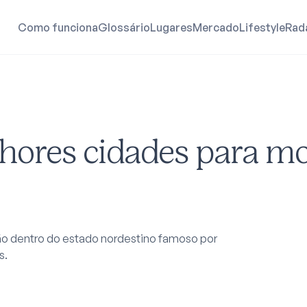
Como funciona
Glossário
Lugares
Mercado
Lifestyle
Rad
hores cidades para m
ão dentro do estado nordestino famoso por
s.