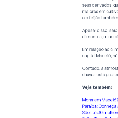
seus derivados, q
maiores em cultivo
e o feijão também
Apesar disso, saib
alimentos, minera
Em relação ao clim
capital Maceió, h
Contudo, a atmosf
chuvas está prese
Veja também:
Morar em Maceió? C
Paraíba: Conheça 
São Luís:10 melhor