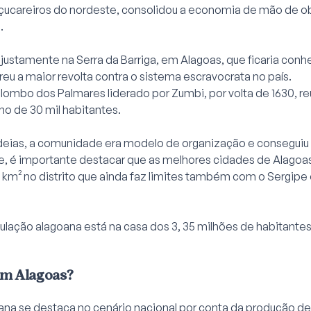
çucareiros do nordeste, consolidou a economia de mão de o
.
 justamente na Serra da Barriga, em Alagoas, que ficaria con
u a maior revolta contra o sistema escravocrata no país.
lombo dos Palmares liderado por Zumbi, por volta de 1630, r
no de 30 mil habitantes.
deias, a comunidade era modelo de organização e conseguiu r
se, é importante destacar que as melhores cidades de Alago
0 km² no distrito que ainda faz limites também com o Sergip
ulação alagoana está na casa dos 3, 35 milhões de habitante
em Alagoas?
na se destaca no cenário nacional por conta da produção d