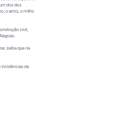
 um dos dez
o, o arroz, o milho
onstrução civil,
Alagoas.
ar, saiba que na
 incidências de