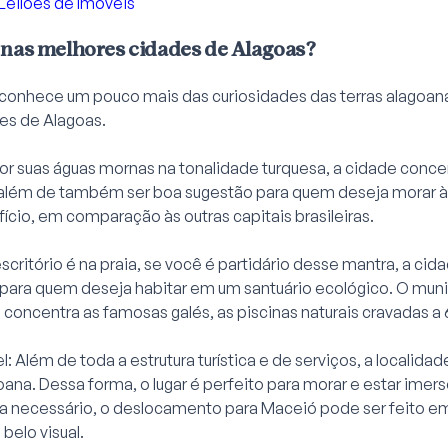
Leilões de Imóveis
 nas melhores cidades de Alagoas?
 conhece um pouco mais das curiosidades das terras alagoana
es de Alagoas.
r suas águas mornas na tonalidade turquesa, a cidade conce
l, além de também ser boa sugestão para quem deseja morar 
cio, em comparação às outras capitais brasileiras.
critório é na praia, se você é partidário desse mantra, a ci
para quem deseja habitar em um santuário ecológico. O munic
 concentra as famosas galés, as piscinas naturais cravadas a 6
l: Além de toda a estrutura turística e de serviços, a localida
oana. Dessa forma, o lugar é perfeito para morar e estar imer
seja necessário, o deslocamento para Maceió pode ser feito em
belo visual.