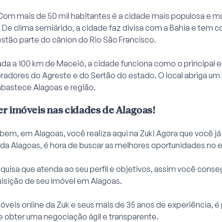
Com mais de 50 mil habitantes é a cidade mais populosa e ma
. De clima semiárido, a cidade faz divisa com a Bahia e tem
estão parte do cânion do Rio São Francisco.
ada a 100 km de Maceió, a cidade funciona como o principal 
radores do Agreste e do Sertão do estado. O local abriga um
abastece Alagoas e região.
r imóveis nas cidades de Alagoas!
bem, em Alagoas, você realiza aqui na Zuk! Agora que você j
da Alagoas, é hora de buscar as melhores oportunidades no 
squisa que atenda ao seu perfil e objetivos, assim você cons
uisição de seu imóvel em Alagoas.
móveis online da
Zuk
e seus mais de 35 anos de experiência, é 
e obter uma negociação ágil e transparente.