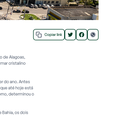
Copiar link
o de Alagoas,
mar cristalino
er do ano. Antes
 que até hoje está
orno, determinou o
 Bahia, os dois