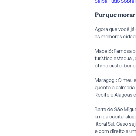
Saiba Tudo Sobre 
Por que morar
Agora que você já
as melhores cidad
Maceió: Famosa po
turístico estadua
ótimo custo-benefí
Maragogi: O meu es
quente e calmaria 
Recife e Alagoas e
Barra de São Migue
km da capital alag
litoral Sul. Caso 
e com direito a um 