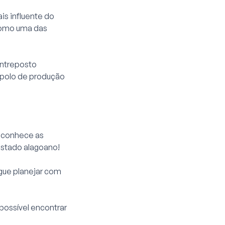
is influente do
 como uma das
entreposto
 polo de produção
á conhece as
estado alagoano!
egue planejar com
possível encontrar