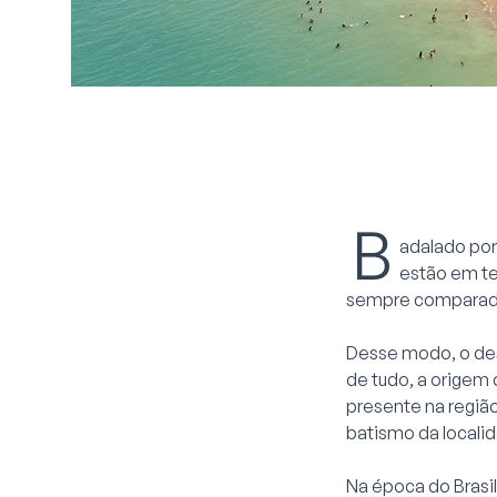
B
adalado por
estão em ter
sempre comparado
Desse modo, o dest
de tudo, a origem 
presente na regiã
batismo da local
Na época do Brasil