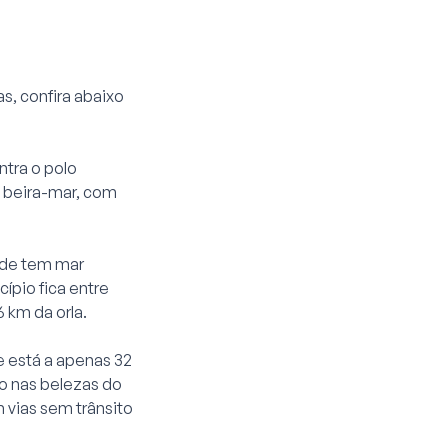
s, confira abaixo
ntra o polo
à beira-mar, com
dade tem mar
ípio fica entre
 km da orla.
de está a apenas 32
so nas belezas do
 vias sem trânsito