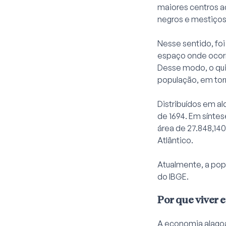
maiores centros a
negros e mestiços
Nesse sentido, foi
espaço onde ocorre
Desse modo, o qui
população, em tor
Distribuídos em al
de 1694. Em sínte
área de 27.848,14
Atlântico.
Atualmente, a pop
do IBGE.
Por que viver 
A economia alagoa